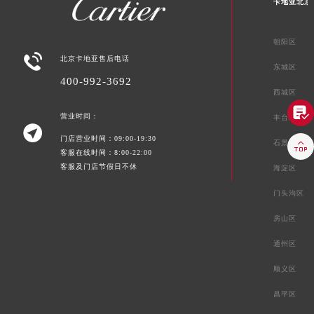
卡地亚北京
朝阳区

北京卡地亚售后电话
东城区
400-992-3692
西城区

营业时间：
丰台区

门店营业时间：09:00-19:30

石景山区
客服在线时间：8:00-22:00
客服及门店节假日不休
海淀区
门头沟区
房山区
通州区
顺义区
昌平区