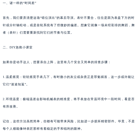
一、谜一样的“时间差”
首先，我们要弄清楚这场“错位演出”的幕后导演。表针不重合，往往是因为表盘下方的时
针或分针轴松动，或是齿轮系统有了些微妙的偏差。想象它就像一场未经彩排的舞蹈，舞
者（表针）们需要重新找到它们的节奏与位置。
二、DIY急救小课堂
如果你是动手达人，想要亲自上阵，这里有几个安全又简单的排查步骤：
1.温柔摇晃：轻轻摇晃手表几下，有时微小的灰尘或杂质正是罪魁祸首，这一步或许能让
它们“迷途知返”。
2.环境温度：极端温差会影响机械表的精准度，将手表放在常温环境中一段时间，看是否
有所改善。
记住，这些方法虽然简单，但都有可能带来风险，比如进一步损坏精密部件。毕竟，不是
每个人都能像钟表匠那样有着稳定的手和锐利的眼神。