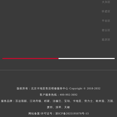
大兴区
怀柔区
平谷区
密云区
延庆区
版权所有：
北京卡地亚售后维修服务中心
Copyright © 2018-2032
客户服务热线：
400-992-3692
服务品牌：百达翡丽、江诗丹顿、积家、法穆兰、宝珀、卡地亚、劳力士、欧米茄、万国、
萧邦、浪琴、天梭
网站备案/许可证号：浙ICP备2025195078号-13