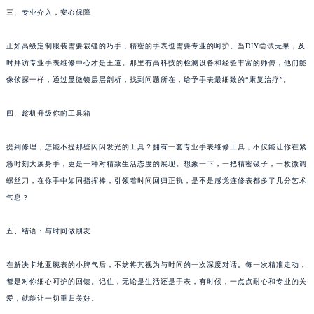
三、专业介入，安心保障
正如高级定制服装需要裁缝的巧手，精密的手表也需要专业的呵护。当DIY尝试无果，及
时拜访专业手表维修中心才是王道。那里有高科技的检测设备和经验丰富的师傅，他们能
像侦探一样，通过显微镜层层剖析，找到问题所在，给予手表最细致的“康复治疗”。
四、趁机升级你的工具箱
提到修理，怎能不提那些闪闪发光的工具？拥有一套专业手表维修工具，不仅能让你在紧
急时刻大展身手，更是一种对精致生活态度的展现。想象一下，一把精密镊子，一枚微调
螺丝刀，在你手中如同指挥棒，引领着时间回归正轨，是不是感觉连修表都多了几分艺术
气息？
五、结语：与时间做朋友
在解决卡地亚腕表的小脾气后，不妨将其视为与时间的一次深度对话。每一次精准走动，
都是对你细心呵护的回馈。记住，无论是生活还是手表，有时候，一点点耐心和专业的关
爱，就能让一切重归美好。