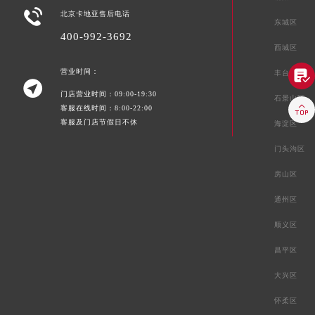

北京卡地亚售后电话
东城区
400-992-3692
西城区
营业时间：

丰台区

门店营业时间：09:00-19:30
石景山区

客服在线时间：8:00-22:00
客服及门店节假日不休
海淀区
门头沟区
房山区
通州区
顺义区
昌平区
大兴区
怀柔区