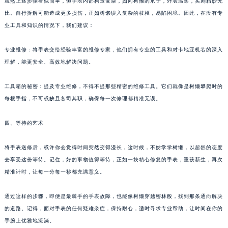
虽然上述步骤看似简单，但手表内部构造复杂，如同树懒的爪子，外表温柔，实则精妙无
比。自行拆解可能造成更多损伤，正如树懒误入复杂的枝桠，易陷困境。因此，在没有专
业工具和知识的情况下，我们建议：
专业维修：将手表交给经验丰富的维修专家，他们拥有专业的工具和对卡地亚机芯的深入
理解，能更安全、高效地解决问题。
工具箱的秘密：提及专业维修，不得不提那些精密的维修工具。它们就像是树懒攀爬时的
每根手指，不可或缺且各司其职，确保每一次修理都精准无误。
四、等待的艺术
将手表送修后，或许你会觉得时间突然变得漫长，这时候，不妨学学树懒，以超然的态度
去享受这份等待。记住，好的事物值得等待，正如一块精心修复的手表，重获新生，再次
精准计时，让每一分每一秒都充满意义。
通过这样的步骤，即便是最棘手的手表故障，也能像树懒穿越密林般，找到那条通向解决
的道路。记得，面对手表的任何疑难杂症，保持耐心，适时寻求专业帮助，让时间在你的
手腕上优雅地流淌。