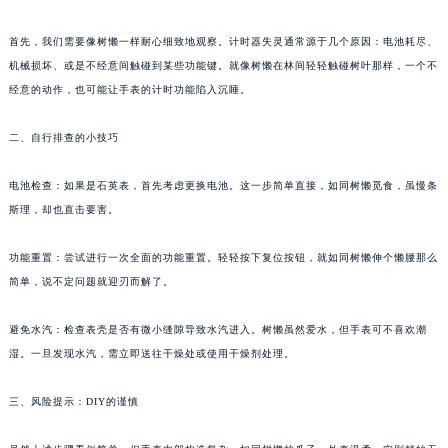
首先，我们需要像树懒一样耐心细致地观察。计时器失灵通常源于几个原因：电池耗尽、
机械损坏、或是不经意间触碰到某些功能键。就像树懒在林间轻轻触碰树叶那样，一个不
经意的动作，也可能让手表的计时功能陷入沉睡。
二、自行排查的小技巧
电池检查：如果是石英表，首先考虑更换电池。这一步简单直接，如同树懒觅食，虽慢条
斯理，却也直击要害。
功能重置：尝试进行一次全面的功能重置。轻轻按下复位按钮，就如同树懒伸个懒腰那么
简单，说不定问题就迎刃而解了。
避免水汽：检查表壳是否有微小缝隙导致水汽进入。树懒虽然爱水，但手表可不喜欢潮
湿。一旦发现水汽，需立即送往干燥处或使用干燥剂处理。
三、风险提示：DIY的谨慎