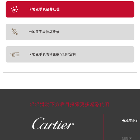
卡地亚手表起雾处理
卡地亚手表摔坏维修
卡地亚手表表带更换/订购/定制
轻轻滑动下方栏目探索更多精彩内容
卡地亚北京
朝阳区