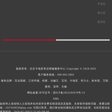
平谷区
密云区
延庆区
版权所有：
北京卡地亚售后维修服务中心
Copyright © 2018-2032
客户服务热线：
400-992-3692
服务品牌：百达翡丽、江诗丹顿、积家、法穆兰、宝珀、卡地亚、劳力士、欧米茄、万国、
萧邦、浪琴、天梭
网站备案/许可证号：浙ICP备2025195078号-13
XML
如权利人或知情人士发现本站内容存在事实错误或涉及版权、名誉权等侵权问题，请通过邮
箱：2557628530@qq.com 与我们联系，我们将在收到通知后立即依法处理。当前页面信息
更新时间：2026-07-18T15:52:05+08:00