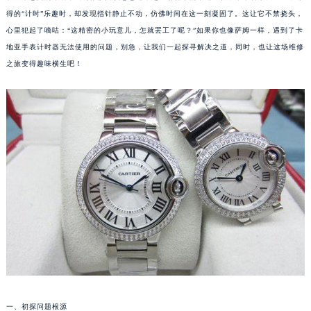
得的“计时”乐趣时，却发现指针静止不动，仿佛时间在这一刻凝固了。这让它不禁挠头，
心里犯起了嘀咕：“这精密的小玩意儿，怎就罢工了呢？”如果你也像萨姆一样，遇到了卡
地亚手表计时器无法使用的问题，别急，让我们一起探寻解决之道，同时，也让这场维修
之旅变得趣味横生吧！
一、初探问题根源