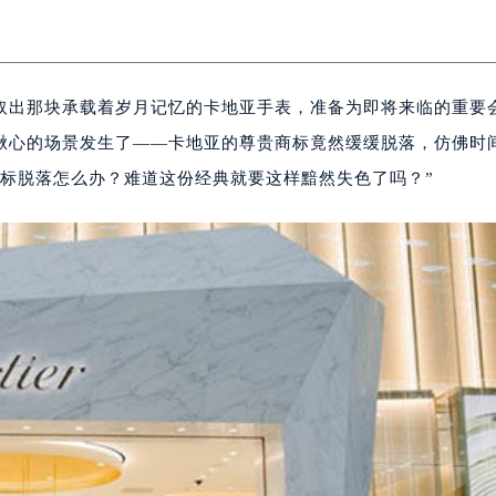
取出那块承载着岁月记忆的卡地亚手表，准备为即将来临的重要
揪心的场景发生了——卡地亚的尊贵商标竟然缓缓脱落，仿佛时
商标脱落怎么办？难道这份经典就要这样黯然失色了吗？”