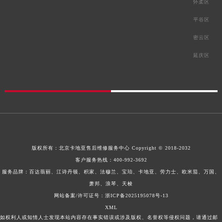
怀柔区
平谷区
密云区
延庆区
版权所有：
北京卡地亚售后维修服务中心
Copyright © 2018-2032
客户服务热线：
400-992-3692
服务品牌：百达翡丽、江诗丹顿、积家、法穆兰、宝珀、卡地亚、劳力士、欧米茄、万国、
萧邦、浪琴、天梭
网站备案/许可证号：浙ICP备2025195078号-13
XML
如权利人或知情人士发现本站内容存在事实错误或涉及版权、名誉权等侵权问题，请通过邮