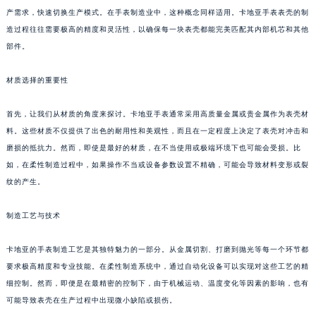
产需求，快速切换生产模式。在手表制造业中，这种概念同样适用。卡地亚手表表壳的制
造过程往往需要极高的精度和灵活性，以确保每一块表壳都能完美匹配其内部机芯和其他
部件。
材质选择的重要性
首先，让我们从材质的角度来探讨。卡地亚手表通常采用高质量金属或贵金属作为表壳材
料。这些材质不仅提供了出色的耐用性和美观性，而且在一定程度上决定了表壳对冲击和
磨损的抵抗力。然而，即使是最好的材质，在不当使用或极端环境下也可能会受损。比
如，在柔性制造过程中，如果操作不当或设备参数设置不精确，可能会导致材料变形或裂
纹的产生。
制造工艺与技术
卡地亚的手表制造工艺是其独特魅力的一部分。从金属切割、打磨到抛光等每一个环节都
要求极高精度和专业技能。在柔性制造系统中，通过自动化设备可以实现对这些工艺的精
细控制。然而，即便是在最精密的控制下，由于机械运动、温度变化等因素的影响，也有
可能导致表壳在生产过程中出现微小缺陷或损伤。