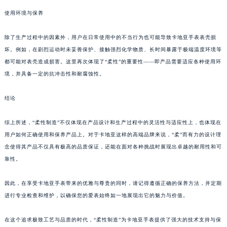
使用环境与保养
除了生产过程中的因素外，用户在日常使用中的不当行为也可能导致卡地亚手表表壳损
坏。例如，在剧烈运动时未妥善保护、接触强烈化学物质、长时间暴露于极端温度环境等
都可能对表壳造成损害。这里再次体现了“柔性”的重要性——即产品需要适应各种使用环
境，并具备一定的抗冲击性和耐腐蚀性。
结论
综上所述，“柔性制造”不仅体现在产品设计和生产过程中的灵活性与适应性上，也体现在
用户如何正确使用和保养产品上。对于卡地亚这样的高端品牌来说，“柔”而有力的设计理
念使得其产品不仅具有极高的品质保证，还能在面对各种挑战时展现出卓越的耐用性和可
靠性。
因此，在享受卡地亚手表带来的优雅与尊贵的同时，请记得遵循正确的保养方法，并定期
进行专业检查和维护，以确保您的爱表始终如一地展现出它的魅力与价值。
在这个追求极致工艺与品质的时代，“柔性制造”为卡地亚手表提供了强大的技术支持与保