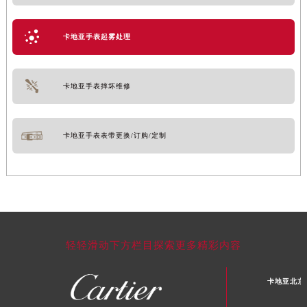
卡地亚手表起雾处理
卡地亚手表摔坏维修
卡地亚手表表带更换/订购/定制
轻轻滑动下方栏目探索更多精彩内容
卡地亚北京