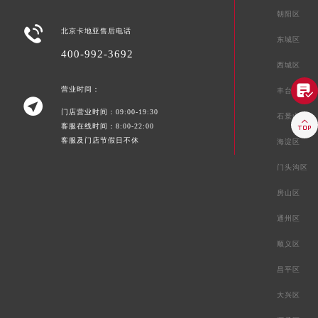
朝阳区

北京卡地亚售后电话
东城区
400-992-3692
西城区

营业时间：
丰台区

门店营业时间：09:00-19:30
石景山区

客服在线时间：8:00-22:00
客服及门店节假日不休
海淀区
门头沟区
房山区
通州区
顺义区
昌平区
大兴区