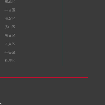
东城区
丰台区
海淀区
房山区
顺义区
大兴区
平谷区
延庆区
32