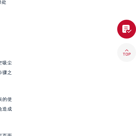
燥处


空吸尘
步骤之
表的使
免造成
打页面