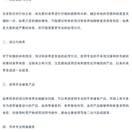
在采取任何行动之前，首先要对表带进行仔细的观察和分析。确定掉色的范围和程度是关
键的一步。如果只是轻微的褪色，可能通过简单的清洁和保养就能恢复其原有色彩；如果
是大面积或严重的掉色，则可能需要更专业的处理方式。
二、清洁与保养
对于轻微的掉色情况，清洁和保养是首选的处理方法。使用专业的手表清洁液和软毛刷轻
轻擦拭表带表面，去除灰尘和污渍。注意避免使用含有刺激性化学物质的产品，以免对表
带造成进一步损害。
三、使用专业修复产品
如果简单的清洁和保养未能解决问题，可以考虑使用专业的手表修复产品。市面上有许多
专为表带修复设计的产品，如表带修复剂、表带着色剂等。这些产品能够帮助恢复表带的
色彩，但使用时需严格按照说明书操作，避免过量使用导致二次污染或损害。
四、寻求专业维修服务