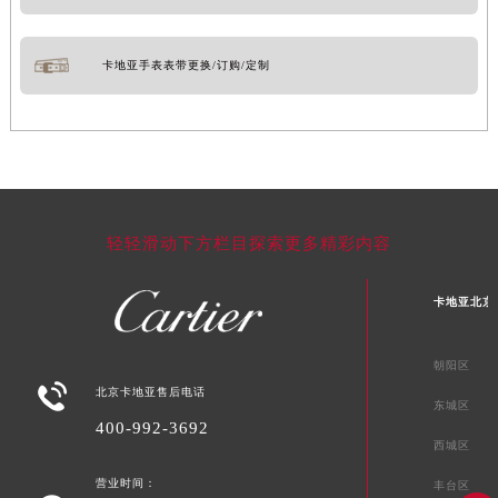
卡地亚手表表带更换/订购/定制
轻轻滑动下方栏目探索更多精彩内容
卡地亚北京
朝阳区

北京卡地亚售后电话
东城区
400-992-3692
西城区
营业时间：
丰台区