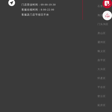


门店营业时间：09:00-19:30
石景山区
客服在线时间：8:00-22:00

客服及门店节假日不休
海淀区
门头沟区
房山区
通州区
顺义区
昌平区
大兴区
怀柔区
平谷区
密云区
延庆区