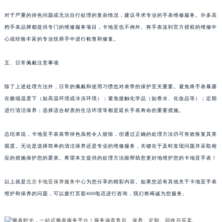
对于严重的掉色问题或无法自行处理的复杂情况，建议寻求专业的手表维修服务。许多高
档手表品牌都提供专门的维修服务项目，卡地亚也不例外。将手表送到官方授权的维修中
心或经验丰富的专业技师手中进行检查和修复。
五、日常佩戴注意事项
除了上述处理方法外，日常的佩戴和使用习惯也对表带的保护至关重要。避免将手表暴露
在极端温度下（如高温环境或冷冻环境）；避免接触化学品（如香水、化妆品等）；定期
进行清洁保养；选择适合材质的生活环境等都是延长手表寿命的重要措施。
总结来说，卡地亚手表表带掉色虽然令人烦恼，但通过正确的处理方法仍可有效恢复其美
观度。无论是选择简单的清洁保养还是专业的维修服务，关键在于及时发现问题并采取相
应的措施保护您的爱表。希望本文提供的处理方法能帮助您更好地维护您的卡地亚手表！
以上就是
北京卡地亚保养服务中心
为您分享的精彩内容。如果您还有其他关于卡地亚手表
维护和保养的问题，可以拨打页面400电话进行咨询，我们将竭诚为您服务。