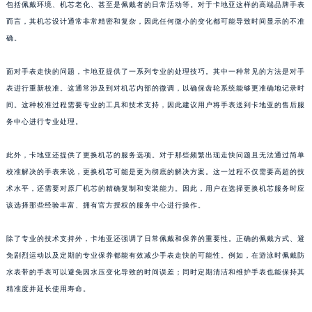
包括佩戴环境、机芯老化、甚至是佩戴者的日常活动等。对于卡地亚这样的高端品牌手表
而言，其机芯设计通常非常精密和复杂，因此任何微小的变化都可能导致时间显示的不准
确。
面对手表走快的问题，卡地亚提供了一系列专业的处理技巧。其中一种常见的方法是对手
表进行重新校准。这通常涉及到对机芯内部的微调，以确保齿轮系统能够更准确地记录时
间。这种校准过程需要专业的工具和技术支持，因此建议用户将手表送到卡地亚的售后服
务中心进行专业处理。
此外，卡地亚还提供了更换机芯的服务选项。对于那些频繁出现走快问题且无法通过简单
校准解决的手表来说，更换机芯可能是更为彻底的解决方案。这一过程不仅需要高超的技
术水平，还需要对原厂机芯的精确复制和安装能力。因此，用户在选择更换机芯服务时应
该选择那些经验丰富、拥有官方授权的服务中心进行操作。
除了专业的技术支持外，卡地亚还强调了日常佩戴和保养的重要性。正确的佩戴方式、避
免剧烈运动以及定期的专业保养都能有效减少手表走快的可能性。例如，在游泳时佩戴防
水表带的手表可以避免因水压变化导致的时间误差；同时定期清洁和维护手表也能保持其
精准度并延长使用寿命。