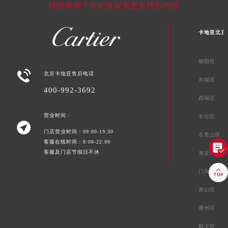
轻轻滑动下方栏目探索更多精彩内容
卡地亚北京
朝阳区

北京卡地亚售后电话
东城区
400-992-3692
西城区
营业时间：
丰台区

门店营业时间：09:00-19:30
石景山区
客服在线时间：8:00-22:00

客服及门店节假日不休
海淀区

门头沟区
房山区
通州区
顺义区