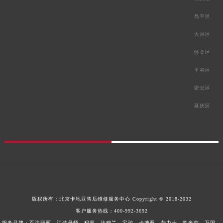
昌平区
大兴区
怀柔区
平谷区
密云区
延庆区
版权所有：
北京卡地亚售后维修服务中心
Copyright © 2018-2032
客户服务热线：
400-992-3692
服务品牌：百达翡丽、江诗丹顿、积家、法穆兰、宝珀、卡地亚、劳力士、欧米茄、万国、