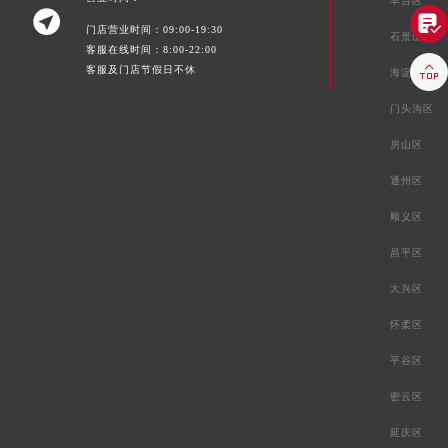
丰台区


门店营业时间：09:00-19:30
石景山区
客服在线时间：8:00-22:00

客服及门店节假日不休
海淀区
门头沟区
房山区
通州区
顺义区
昌平区
大兴区
怀柔区
平谷区
密云区
延庆区