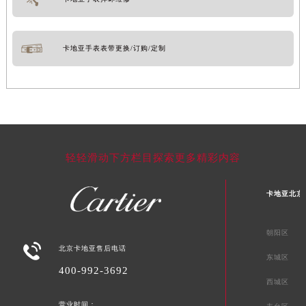
卡地亚手表表带更换/订购/定制
轻轻滑动下方栏目探索更多精彩内容
卡地亚北京
朝阳区

北京卡地亚售后电话
东城区
400-992-3692
西城区
营业时间：