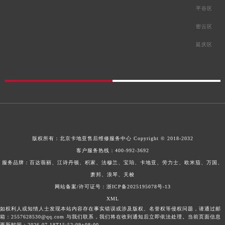
平谷区
密云区
延庆区
版权所有：
北京卡地亚售后维修服务中心
Copyright © 2018-2032
客户服务热线：
400-992-3692
服务品牌：百达翡丽、江诗丹顿、积家、法穆兰、宝珀、卡地亚、劳力士、欧米茄、万国、
萧邦、浪琴、天梭
网站备案/许可证号：浙ICP备2025195078号-13
XML
如权利人或知情人士发现本站内容存在事实错误或涉及版权、名誉权等侵权问题，请通过邮
箱：2557628530@qq.com 与我们联系，我们将在收到通知后立即依法处理。当前页面信息
更新时间：2026-07-18T15:52:09+08:00