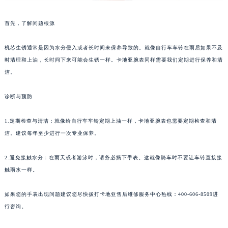
首先，了解问题根源
机芯生锈通常是因为水分侵入或者长时间未保养导致的。就像自行车车铃在雨后如果不及
时清理和上油，长时间下来可能会生锈一样。卡地亚腕表同样需要我们定期进行保养和清
洁。
诊断与预防
1.定期检查与清洁：就像给自行车车铃定期上油一样，卡地亚腕表也需要定期检查和清
洁。建议每年至少进行一次专业保养。
2.避免接触水分：在雨天或者游泳时，请务必摘下手表。这就像骑车时不要让车铃直接接
触雨水一样。
如果您的手表出现问题建议您尽快拨打卡地亚售后维修服务中心热线：400-606-8509进
行咨询。