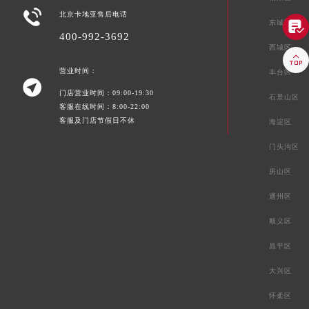

北京卡地亚售后电话
东城区

400-992-3692
西城区

营业时间：
丰台区

门店营业时间：09:00-19:30
石景山区
客服在线时间：8:00-22:00
客服及门店节假日不休
海淀区
门头沟区
房山区
通州区
顺义区
昌平区
大兴区
怀柔区