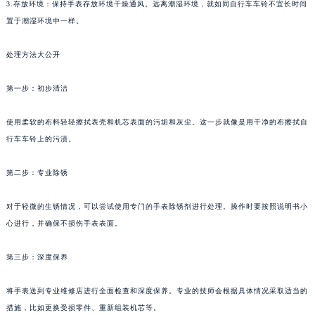
3.存放环境：保持手表存放环境干燥通风。远离潮湿环境，就如同自行车车铃不宜长时间
置于潮湿环境中一样。
处理方法大公开
第一步：初步清洁
使用柔软的布料轻轻擦拭表壳和机芯表面的污垢和灰尘。这一步就像是用干净的布擦拭自
行车车铃上的污渍。
第二步：专业除锈
对于轻微的生锈情况，可以尝试使用专门的手表除锈剂进行处理。操作时要按照说明书小
心进行，并确保不损伤手表表面。
第三步：深度保养
将手表送到专业维修店进行全面检查和深度保养。专业的技师会根据具体情况采取适当的
措施，比如更换受损零件、重新组装机芯等。