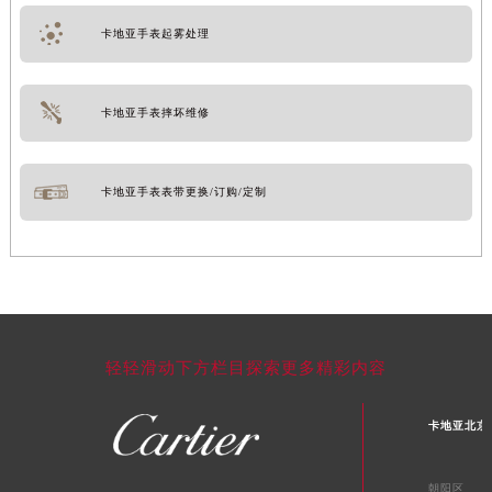
卡地亚手表起雾处理
卡地亚手表摔坏维修
卡地亚手表表带更换/订购/定制
轻轻滑动下方栏目探索更多精彩内容
卡地亚北京
朝阳区