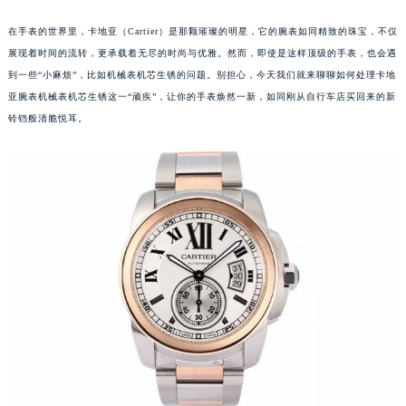
在手表的世界里，卡地亚（Cartier）是那颗璀璨的明星，它的腕表如同精致的珠宝，不仅
展现着时间的流转，更承载着无尽的时尚与优雅。然而，即使是这样顶级的手表，也会遇
到一些“小麻烦”，比如机械表机芯生锈的问题。别担心，今天我们就来聊聊如何处理卡地
亚腕表机械表机芯生锈这一“顽疾”，让你的手表焕然一新，如同刚从自行车店买回来的新
铃铛般清脆悦耳。