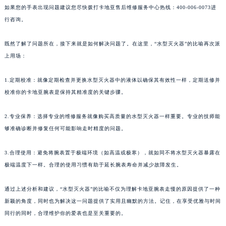
如果您的手表出现问题建议您尽快拨打卡地亚售后维修服务中心热线：400-006-0073进
行咨询。
既然了解了问题所在，接下来就是如何解决问题了。在这里，“水型灭火器”的比喻再次派
上用场：
1.定期校准：就像定期检查并更换水型灭火器中的液体以确保其有效性一样，定期送修并
校准你的卡地亚腕表是保持其精准度的关键步骤。
2.专业保养：选择专业的维修服务就像购买高质量的水型灭火器一样重要。专业的技师能
够准确诊断并修复任何可能影响走时精度的问题。
3.合理使用：避免将腕表置于极端环境（如高温或极寒），就如同不将水型灭火器暴露在
极端温度下一样。合理的使用习惯有助于延长腕表寿命并减少故障发生。
通过上述分析和建议，“水型灭火器”的比喻不仅为理解卡地亚腕表走慢的原因提供了一种
新颖的角度，同时也为解决这一问题提供了实用且幽默的方法。记住，在享受优雅与时间
同行的同时，合理维护你的爱表也是至关重要的。