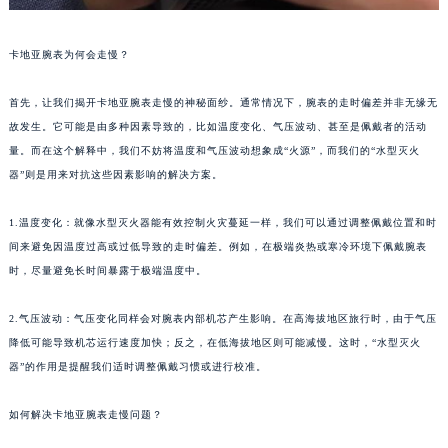
卡地亚腕表为何会走慢？
首先，让我们揭开卡地亚腕表走慢的神秘面纱。通常情况下，腕表的走时偏差并非无缘无
故发生。它可能是由多种因素导致的，比如温度变化、气压波动、甚至是佩戴者的活动
量。而在这个解释中，我们不妨将温度和气压波动想象成“火源”，而我们的“水型灭火
器”则是用来对抗这些因素影响的解决方案。
1.温度变化：就像水型灭火器能有效控制火灾蔓延一样，我们可以通过调整佩戴位置和时
间来避免因温度过高或过低导致的走时偏差。例如，在极端炎热或寒冷环境下佩戴腕表
时，尽量避免长时间暴露于极端温度中。
2.气压波动：气压变化同样会对腕表内部机芯产生影响。在高海拔地区旅行时，由于气压
降低可能导致机芯运行速度加快；反之，在低海拔地区则可能减慢。这时，“水型灭火
器”的作用是提醒我们适时调整佩戴习惯或进行校准。
如何解决卡地亚腕表走慢问题？