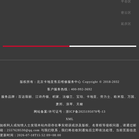
平谷区
密云区
延庆区
版权所有：
北京卡地亚售后维修服务中心
Copyright © 2018-2032
客户服务热线：
400-992-3692
服务品牌：百达翡丽、江诗丹顿、积家、法穆兰、宝珀、卡地亚、劳力士、欧米茄、万国、
萧邦、浪琴、天梭
网站备案/许可证号：浙ICP备2025195078号-13
XML
如权利人或知情人士发现本站内容存在事实错误或涉及版权、名誉权等侵权问题，请通过邮
箱：2557628530@qq.com 与我们联系，我们将在收到通知后立即依法处理。当前页面信息
更新时间：2026-07-18T15:52:09+08:00