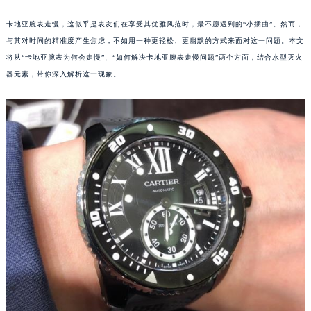
卡地亚腕表走慢，这似乎是表友们在享受其优雅风范时，最不愿遇到的“小插曲”。然而，
与其对时间的精准度产生焦虑，不如用一种更轻松、更幽默的方式来面对这一问题。本文
将从“卡地亚腕表为何会走慢”、“如何解决卡地亚腕表走慢问题”两个方面，结合水型灭火
器元素，带你深入解析这一现象。