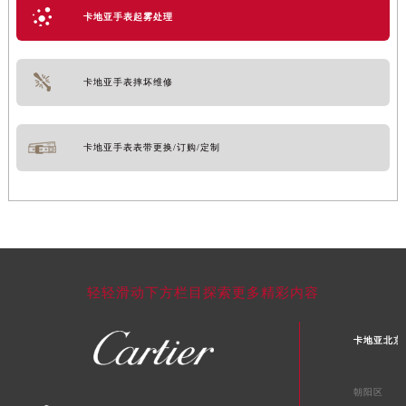
卡地亚手表起雾处理
卡地亚手表摔坏维修
卡地亚手表表带更换/订购/定制
轻轻滑动下方栏目探索更多精彩内容
卡地亚北京
朝阳区