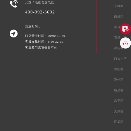

北京卡地亚售后电话
东城区
400-992-3692
西城区
营业时间：
丰台区


门店营业时间：09:00-19:30
石景山区

客服在线时间：8:00-22:00
客服及门店节假日不休
海淀区
门头沟区
房山区
通州区
顺义区
昌平区
大兴区
怀柔区