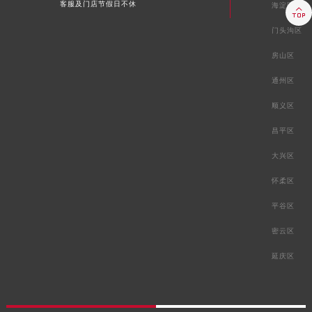
客服及门店节假日不休
海淀区

门头沟区
房山区
通州区
顺义区
昌平区
大兴区
怀柔区
平谷区
密云区
延庆区