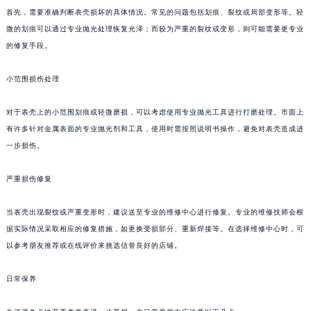
首先，需要准确判断表壳损坏的具体情况。常见的问题包括划痕、裂纹或局部变形等。轻
微的划痕可以通过专业抛光处理恢复光泽；而较为严重的裂纹或变形，则可能需要更专业
的修复手段。
小范围损伤处理
对于表壳上的小范围划痕或轻微磨损，可以考虑使用专业抛光工具进行打磨处理。市面上
有许多针对金属表面的专业抛光剂和工具，使用时需按照说明书操作，避免对表壳造成进
一步损伤。
严重损伤修复
当表壳出现裂纹或严重变形时，建议送至专业的维修中心进行修复。专业的维修技师会根
据实际情况采取相应的修复措施，如更换受损部分、重新焊接等。在选择维修中心时，可
以参考朋友推荐或在线评价来挑选信誉良好的店铺。
日常保养