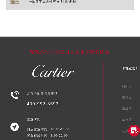
卡地亚手表表带更换/订购/定制
轻轻滑动下方栏目探索更多精彩内容
卡地亚北京
朝阳区

北京卡地亚售后电话
东城区
400-992-3692
西城区
营业时间：
丰台区


门店营业时间：09:00-19:30
石景山区
客服在线时间：8:00-22:00