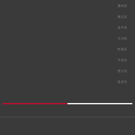
通州区
顺义区
昌平区
大兴区
怀柔区
平谷区
密云区
延庆区