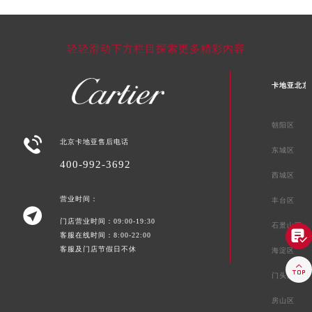
轻轻滑动下方栏目探索更多精彩内容
卡地亚北京
朝阳区

北京卡地亚售后电话
东城区
400-992-3692
西城区
营业时间：
丰台区

门店营业时间：09:00-19:30
石景山区

客服在线时间：8:00-22:00
客服及门店节假日不休
海淀区

门头沟区
房山区