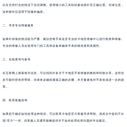
以在关闭灯光的情况下尝试调整。使用细小的工具轻轻拨动指针至正确位置。但请注意，
这种操作仅适用于轻微的偏差。
二、寻求专业维修服务
如果针掉落的情况较为严重，建议您将手表送至专业的卡地亚维修中心进行检查和维修。
专业的维修人员会使用专门的工具和设备来确保手表的精准度和美观性。
三、在线查询与参考
在互联网上搜索相关信息，可以找到许多关于卡地亚手表维修的教程和经验分享。这些信
息可能对您有所帮助，但请务必确保遵循正确的步骤，并尽量避免对手表造成进一步的损
害。
四、联系客服咨询
如果您不确定如何处理这种情况，可以联系卡地亚官方客服寻求帮助。虽然文中提到不出
现“官方”一词，但客服人员通常能够提供关于如何处理此类问题的专业建议。