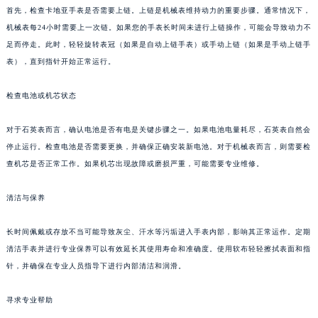
首先，检查卡地亚手表是否需要上链。上链是机械表维持动力的重要步骤。通常情况下，
机械表每24小时需要上一次链。如果您的手表长时间未进行上链操作，可能会导致动力不
足而停走。此时，轻轻旋转表冠（如果是自动上链手表）或手动上链（如果是手动上链手
表），直到指针开始正常运行。
检查电池或机芯状态
对于石英表而言，确认电池是否有电是关键步骤之一。如果电池电量耗尽，石英表自然会
停止运行。检查电池是否需要更换，并确保正确安装新电池。对于机械表而言，则需要检
查机芯是否正常工作。如果机芯出现故障或磨损严重，可能需要专业维修。
清洁与保养
长时间佩戴或存放不当可能导致灰尘、汗水等污垢进入手表内部，影响其正常运作。定期
清洁手表并进行专业保养可以有效延长其使用寿命和准确度。使用软布轻轻擦拭表面和指
针，并确保在专业人员指导下进行内部清洁和润滑。
寻求专业帮助