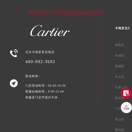
轻轻滑动下方栏目探索更多精彩内容
卡地亚北京
朝阳区

北京卡地亚售后电话
东城区
400-992-3692
西城区
营业时间：
丰台区

门店营业时间：09:00-19:30
石景山区
客服在线时间：8:00-22:00

客服及门店节假日不休
海淀区

门头沟区
房山区
通州区