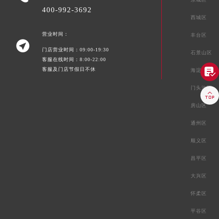
400-992-3692
西城区
营业时间：
丰台区

门店营业时间：09:00-19:30
石景山区
客服在线时间：8:00-22:00

客服及门店节假日不休
海淀区
门头沟区

房山区
通州区
顺义区
昌平区
大兴区
怀柔区
平谷区