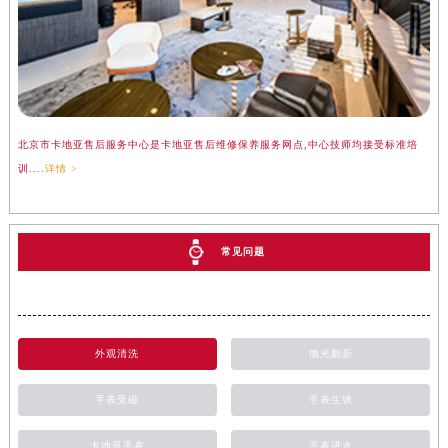
北京市卡地亚售后服务中心是卡地亚售后维修保养服务网点,中心技师均接受标准培
训....
详情 >
常见问题
外观清洗
抛光翻新
手表受磁
手表生锈
卡地亚手表
手表进水