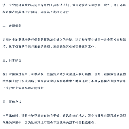
洗。专业的钟表技师会使用专用的工具和清洁剂，避免对腕表造成损害。此外，他们还能
检查腕表的其他潜在问题，确保其长期稳定运行。
二、定期保养
定期对卡地亚腕表进行保养是预防灰尘进入的关键。建议每年至少进行一次全面检查和清
洁。这不仅有助于保持腕表的美观，还能确保其机械部分正常工作。
三、日常护理
在日常佩戴过程中，可以采取一些措施来减少灰尘进入的可能性。例如，在佩戴前轻轻擦
拭手腕上的汗水或油脂；避免在灰尘较多的环境中长时间佩戴；不建议将腕表直接放在床
上或沙发上等容易积灰的地方。
四、正确存放
当不佩戴时，请将卡地亚腕表存放在干燥、通风良好的地方。避免将其放在潮湿或有强烈
气味的环境中，因为这些环境可能会导致腕表内部零件受损或变色。