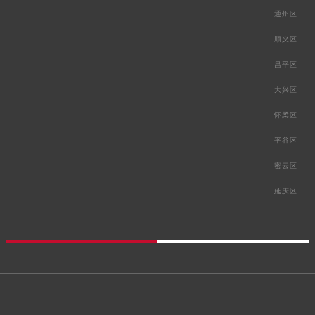
通州区
顺义区
昌平区
大兴区
怀柔区
平谷区
密云区
延庆区