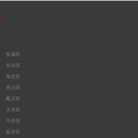
容
东城区
丰台区
海淀区
房山区
顺义区
大兴区
平谷区
延庆区