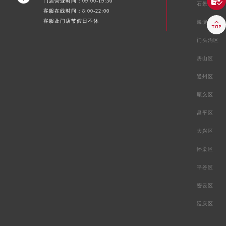

门店营业时间：09:00-19:30
石景山区
客服在线时间：8:00-22:00
客服及门店节假日不休

海淀区
门头沟区
房山区
通州区
顺义区
昌平区
大兴区
怀柔区
平谷区
密云区
延庆区