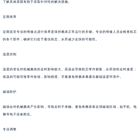
了解具体原因有助于采取针对性的解决措施。
定期保养
定期送至专业的维修点进行保养是保持腕表正常运行的关键。专业的维修人员会检查机芯
的各个部件，确保它们处于最佳状态，从而减少走快的可能性。
温度控制
温度的变化对机械腕表的走时影响较大。高温会导致机芯零件膨胀，从而加快走时速度；
低温则可能导致零件收缩，影响精度。尽量避免将腕表暴露在极端温度环境中。
磁场防护
磁场会对机械腕表产生影响，导致走时不准确。避免将腕表靠近强磁场区域，如手机、电
脑等电子设备附近。
专业调整