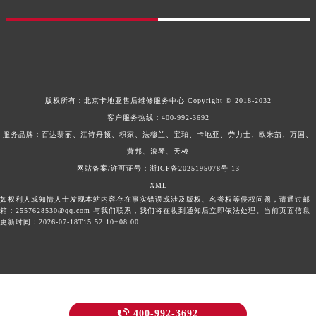
版权所有：
北京卡地亚售后维修服务中心
Copyright © 2018-2032
客户服务热线：
400-992-3692
服务品牌：百达翡丽、江诗丹顿、积家、法穆兰、宝珀、卡地亚、劳力士、欧米茄、万国、
萧邦、浪琴、天梭
网站备案/许可证号：浙ICP备2025195078号-13
XML
如权利人或知情人士发现本站内容存在事实错误或涉及版权、名誉权等侵权问题，请通过邮
箱：2557628530@qq.com 与我们联系，我们将在收到通知后立即依法处理。当前页面信息
更新时间：2026-07-18T15:52:10+08:00

400-992-3692