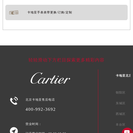
卡地亚手表表带更换/订购/定制
轻轻滑动下方栏目探索更多精彩内容
卡地亚北京
朝阳区

北京卡地亚售后电话
东城区
400-992-3692
西城区
营业时间：
丰台区
