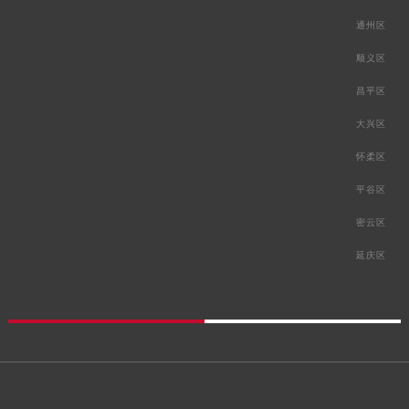
通州区
顺义区
昌平区
大兴区
怀柔区
平谷区
密云区
延庆区