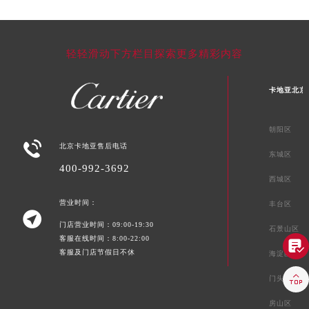
轻轻滑动下方栏目探索更多精彩内容
卡地亚北京
朝阳区

北京卡地亚售后电话
东城区
400-992-3692
西城区
营业时间：
丰台区

门店营业时间：09:00-19:30
石景山区
客服在线时间：8:00-22:00

客服及门店节假日不休
海淀区

门头沟区
房山区