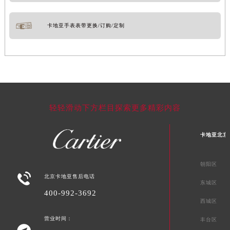
卡地亚手表表带更换/订购/定制
轻轻滑动下方栏目探索更多精彩内容
卡地亚北京
朝阳区

北京卡地亚售后电话
东城区
400-992-3692
西城区
营业时间：
丰台区