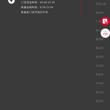

门店营业时间：09:00-19:30
石景山区
客服在线时间：8:00-22:00
客服及门店节假日不休
海淀区

门头沟区
房山区

通州区
顺义区
昌平区
大兴区
怀柔区
平谷区
密云区
延庆区