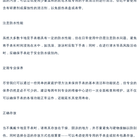
固的污渍，可以尝试使用少量温和的肥皂水或专用的手表清洁剂进行清洁。切记不要使用
含有研磨剂或腐蚀性的清洁剂，以免损伤表盘或表带。
注意防水性能
虽然大多数卡地亚手表都具有一定的防水性能，但在日常使用中仍需注意防水问题。避免
将手表长时间浸泡在水中，如洗澡、游泳时应取下手表；同时，在进行潜水等高风险活动
时，应确保手表处于安全防水级别内。
定期专业保养
尽管我们可以通过一些简单的家庭护理方法来保持手表的基本清洁和功能状态，但专业的
保养仍然是必不可少的。建议每两年到专业的维修中心进行一次全面检查和维护。这不仅
可以确保手表的各项功能正常运作，还能延长其使用寿命。
正确存放
当不佩戴卡地亚手表时，请将其存放在干燥、阴凉的地方，并尽量避免与硬物接触以防刮
伤。同时选择合适的存放方式也很重要——可以考虑使用专用的手表盒或软布包裹存放。