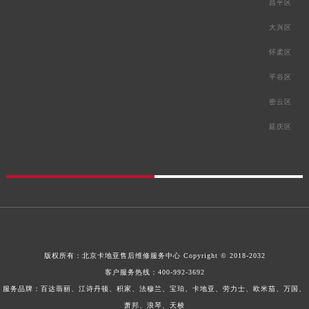
昌平区
大兴区
怀柔区
平谷区
密云区
延庆区
版权所有：
北京卡地亚售后维修服务中心
Copyright © 2018-2032
客户服务热线：
400-992-3692
服务品牌：百达翡丽、江诗丹顿、积家、法穆兰、宝珀、卡地亚、劳力士、欧米茄、万国、
萧邦、浪琴、天梭