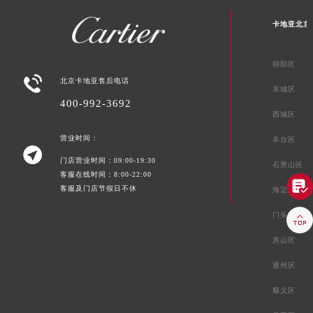
卡地亚北京
朝阳区

北京卡地亚售后电话
东城区
400-992-3692
西城区
营业时间：
丰台区

门店营业时间：09:00-19:30
石景山区
客服在线时间：8:00-22:00

客服及门店节假日不休
海淀区
门头沟区

房山区
通州区
顺义区