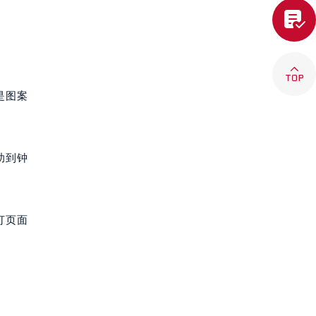


是图案
助到钟
打页面