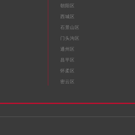
朝阳区
西城区
石景山区
门头沟区
通州区
昌平区
怀柔区
密云区