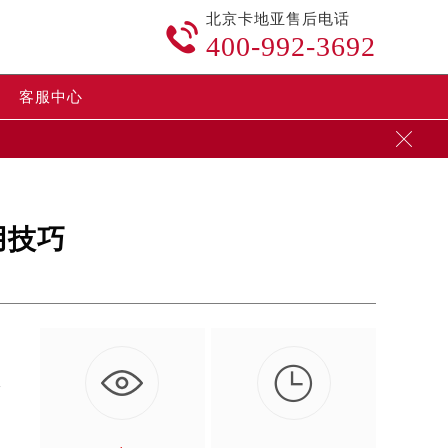
北京卡地亚售后电话

400-992-3692
客服中心

用技巧

卡
…