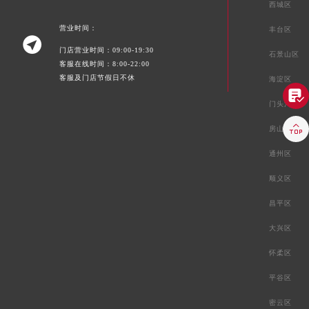
西城区
营业时间：
丰台区

门店营业时间：09:00-19:30
石景山区
客服在线时间：8:00-22:00
客服及门店节假日不休
海淀区

门头沟区

房山区
通州区
顺义区
昌平区
大兴区
怀柔区
平谷区
密云区