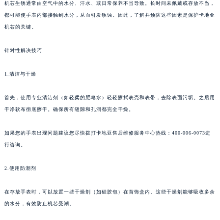
机芯生锈通常由空气中的水分、汗水、或日常保养不当导致。长时间未佩戴或存放不当，
都可能使手表内部接触到水分，从而引发锈蚀。因此，了解并预防这些因素是保护卡地亚
机芯的关键。
针对性解决技巧
1.清洁与干燥
首先，使用专业清洁剂（如轻柔的肥皂水）轻轻擦拭表壳和表带，去除表面污垢。之后用
干净软布彻底擦干。确保所有缝隙和孔洞都完全干燥。
如果您的手表出现问题建议您尽快拨打卡地亚售后维修服务中心热线：400-006-0073进
行咨询。
2.使用防潮剂
在存放手表时，可以放置一些干燥剂（如硅胶包）在首饰盒内。这些干燥剂能够吸收多余
的水分，有效防止机芯受潮。