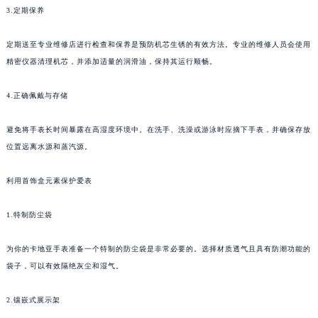
3.定期保养
定期送至专业维修店进行检查和保养是预防机芯生锈的有效方法。专业的维修人员会使用
精密仪器清理机芯，并添加适量的润滑油，保持其运行顺畅。
4.正确佩戴与存储
避免将手表长时间暴露在高湿度环境中。在洗手、洗澡或游泳时应摘下手表，并确保存放
位置远离水源和蒸汽源。
利用首饰盒元素保护爱表
1.特制防尘袋
为你的卡地亚手表准备一个特制的防尘袋是非常必要的。选择材质透气且具有防潮功能的
袋子，可以有效隔绝灰尘和湿气。
2.镶嵌式展示架