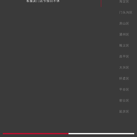
客服及门店节假日不休
海淀区
门头沟区
房山区
通州区
顺义区
昌平区
大兴区
怀柔区
平谷区
密云区
延庆区