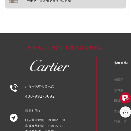
卡地亚手表表带更换/订购/定制
轻轻滑动下方栏目探索更多精彩内容
卡地亚北京
朝阳区

北京卡地亚售后电话
东城区
400-992-3692

西城区

营业时间：
丰台区

门店营业时间：09:00-19:30
石景山区
客服在线时间：8:00-22:00