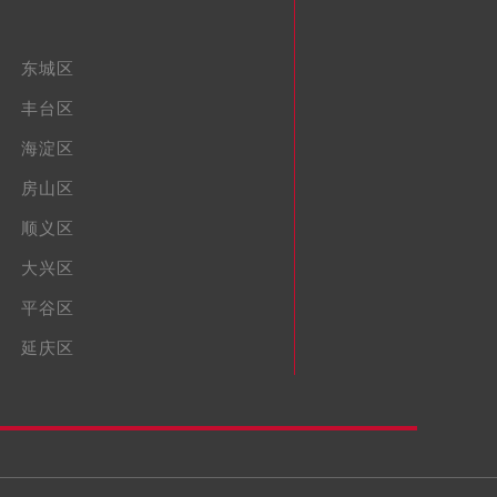
东城区
丰台区
海淀区
房山区
顺义区
大兴区
平谷区
延庆区