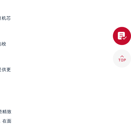
查机芯

的校

提供更
些精致
，在面